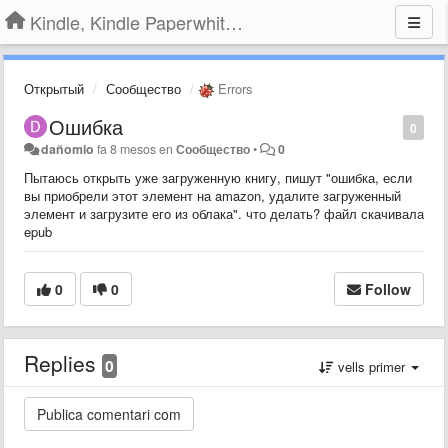
Kindle, Kindle Paperwhite, Kindle Voyage
Открытый
Сообщество
Errors
Ошибка
0
dañomio
fa 8 mesos
en
Сообщество
•
0
Пытаюсь открыть уже загруженную книгу, пишут "ошибка, если
вы приобрели этот элемент на amazon, удалите загруженный
элемент и загрузите его из облака". что делать? файл скачивала
epub
0
0
Follow
Replies
0
vells primer