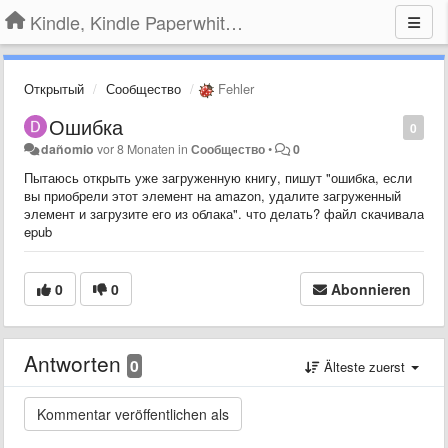
Kindle, Kindle Paperwhite, Kindle Voyage
Открытый
Сообщество
Fehler
Ошибка
0
dañomio
vor 8 Monaten
in
Сообщество
•
0
Пытаюсь открыть уже загруженную книгу, пишут "ошибка, если
вы приобрели этот элемент на amazon, удалите загруженный
элемент и загрузите его из облака". что делать? файл скачивала
epub
0
0
Abonnieren
Antworten
0
Älteste zuerst