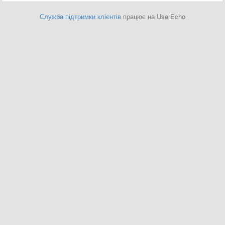
Служба підтримки клієнтів
працює на UserEcho