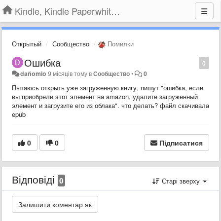
Kindle, Kindle Paperwhite, Kindle Voyage
Открытый
Сообщество
Помилки
Ошибка
0
dañomio
9 місяців тому
в
Сообщество
•
0
Пытаюсь открыть уже загруженную книгу, пишут "ошибка, если
вы приобрели этот элемент на amazon, удалите загруженный
элемент и загрузите его из облака". что делать? файл скачивала
epub
0
0
Підписатися
Відповіді
0
Старі зверху