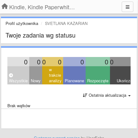
Kindle, Kindle Paperwhite, Kindle Voyage
Profil użytkownika
SVETLANA KAZARIAN
Twoje zadania wg statusu
0
0
0
0
0
0
0
0
w
trakcie
Wszystkie
Nowy
analizy
Planowane
Rozpoczęte
Ukończony
Ostatnia aktualizacja
Brak wątków
Customer support service
by UserEcho