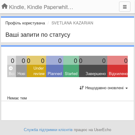
Kindle, Kindle Paperwhite, Kindle Voyage
Профіль користувача
SVETLANA KAZARIAN
Ваші запити по статусу
0
0
0
0
0
0
0
0
0
Under
Всі
Нові
review
Planned
Started
Завершено
Відхилено
Нещодавно оновлені
Немає тем
Служба підтримки клієнтів
працює на UserEcho