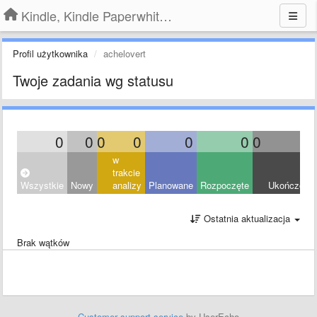
Kindle, Kindle Paperwhite, Kindle Voyage
Profil użytkownika
achelovert
Twoje zadania wg statusu
0
0
0
0
0
0
0
0
w
trakcie
Wszystkie
Nowy
analizy
Planowane
Rozpoczęte
Ukończony
Ostatnia aktualizacja
Brak wątków
Customer support service
by UserEcho