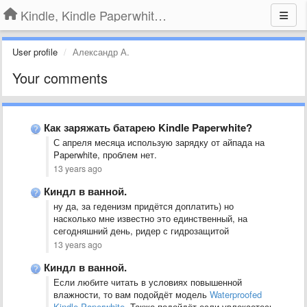
Kindle, Kindle Paperwhite, Kindle Voyage
User profile
Александр А.
Your comments
Как заряжать батарею Kindle Paperwhite?
С апреля месяца использую зарядку от айпада на
Paperwhite, проблем нет.
13 years ago
Киндл в ванной.
ну да, за геденизм придётся доплатить) но
насколько мне известно это единственный, на
сегодняшний день, ридер с гидрозащитой
13 years ago
Киндл в ванной.
Если любите читать в условиях повышенной
влажности, то вам подойдёт модель
Waterproofed
Kindle Paperwhite
. Также подойдёт если увлекаетесь