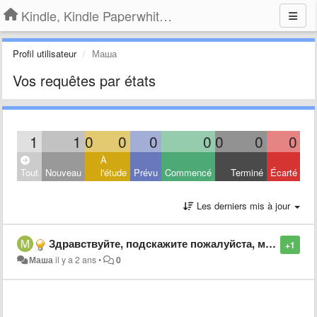
Kindle, Kindle Paperwhite, Kindle Voyage
Profil utilisateur
Маша
Vos requêtes par états
1
1
0
0
0
0
0
0
0
À
Tout
Nouveau
l'étude
Prévu
Commencé
Terminé
Écarté
Les derniers mis à jour
Здравствуйте, подскажите пожалуйста, может вы сталкивались с такой проблемой. Не могу зарегистрировать kindle. При регистрации почты пишет "введенные вами данные не соответствуют учетной записи amazon" хотя все данные ввожу верно (пароль и почту) не знаю
+1
Маша
il y a 2 ans
•
0