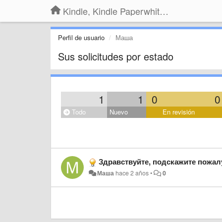
Kindle, Kindle Paperwhite, Kindle Voyage
Perfil de usuario
Маша
Sus solicitudes por estado
1
1
0
0
Todo
Nuevo
En revisión
Здравствуйте, подскажите пожалуйста, может вы сталкивались с такой проблемой. Не могу зарегис
Маша
hace 2 años
•
0