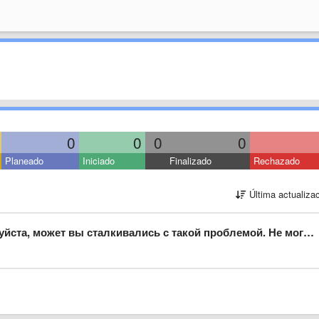
0
0
0
0
Planeado
Iniciado
Finalizado
Rechazado
Última actualiza
трировать kindle. При регистрации почты пишет "введенные вами данные не соответствуют учетной записи amazon" хотя все данные ввожу верно (пароль и почту) не знаю