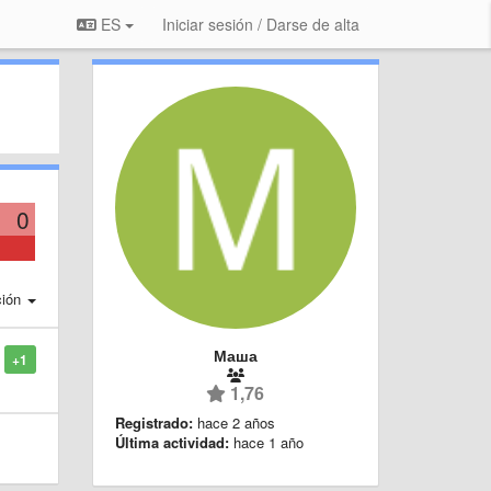
ES
Iniciar sesión / Darse de alta
0
ción
Маша
+1
1,76
Registrado:
hace 2 años
Última actividad:
hace 1 año