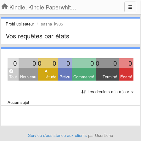
Kindle, Kindle Paperwhite, Kindle Voyage
Profil utilisateur
sasha_kv85
Vos requêtes par états
0
0
0
0
0
0
0
0
0
À
Tout
Nouveau
l'étude
Prévu
Commencé
Terminé
Écarté
Les derniers mis à jour
Aucun sujet
Service d'assistance aux clients
par UserEcho