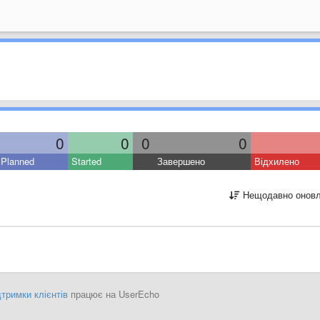
0
0
0
0
Planned
Started
Завершено
Відхилено
Нещодавно оновл
тримки клієнтів
працює на UserEcho