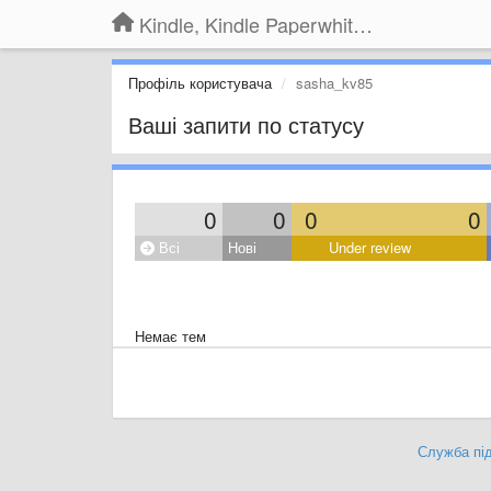
Kindle, Kindle Paperwhite, Kindle Voyage
Профіль користувача
sasha_kv85
Ваші запити по статусу
0
0
0
0
Всі
Нові
Under review
Немає тем
Служба під