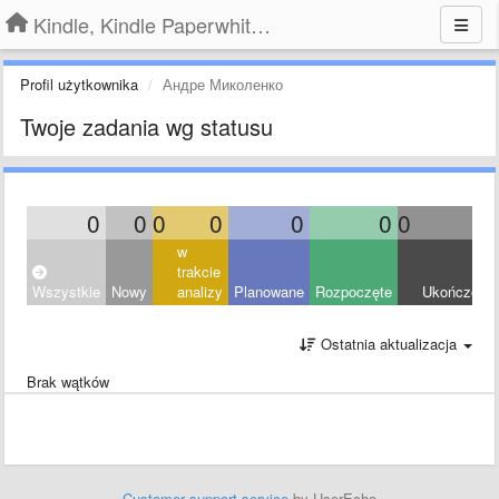
Kindle, Kindle Paperwhite, Kindle Voyage
Profil użytkownika
Андре Миколенко
Twoje zadania wg statusu
0
0
0
0
0
0
0
0
w
trakcie
Wszystkie
Nowy
analizy
Planowane
Rozpoczęte
Ukończony
Ostatnia aktualizacja
Brak wątków
Customer support service
by UserEcho