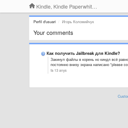
Kindle, Kindle Paperwhite, Kindle Voyage
Perfil d'usuari
Игорь Коломийчук
Your comments
Как получить Jailbreak для Kindle?
Закинул файлы в корень но киндл всё равно
постоянно внизу экрана написано "please con
fa 13 anys
Custo