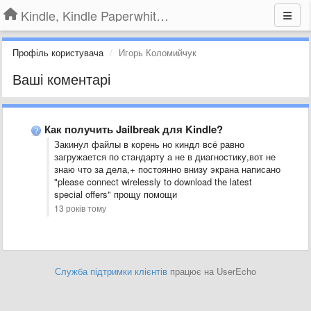
Kindle, Kindle Paperwhite, Kindle Voyage
Профіль користувача
Игорь Коломийчук
Ваші коментарі
Как получить Jailbreak для Kindle?
Закинул файлы в корень но киндл всё равно
загружается по стандарту а не в диагностику,вот не
знаю что за дела,+ постоянно внизу экрана написано
"please connect wirelessly to download the latest
special offers" прощу помощи
13 років тому
Служба підтримки клієнтів
працює на UserEcho