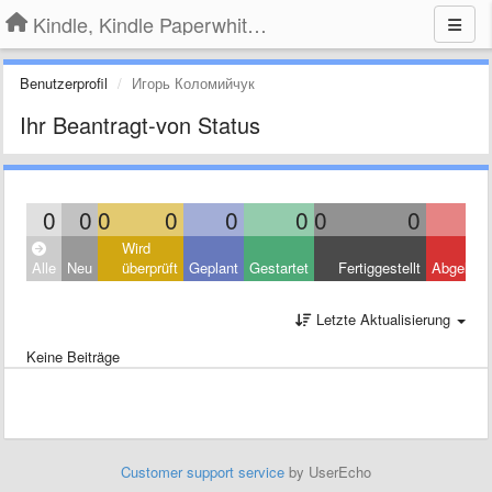
Kindle, Kindle Paperwhite, Kindle Voyage
Benutzerprofil
Игорь Коломийчук
Ihr Beantragt-von Status
0
0
0
0
0
0
0
0
Wird
Alle
Neu
überprüft
Geplant
Gestartet
Fertiggestellt
Abgelehn
Letzte Aktualisierung
Keine Beiträge
Customer support service
by UserEcho