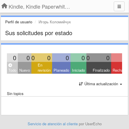
Kindle, Kindle Paperwhite, Kindle Voyage
Perfil de usuario
Игорь Коломийчук
Sus solicitudes por estado
0
0
0
0
0
0
0
0
En
Todo
Nuevo
revisión
Planeado
Iniciado
Finalizado
Rechaza
Última actualización
Sin topics
Servicio de atención al cliente
por UserEcho