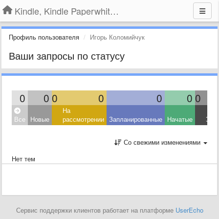
Kindle, Kindle Paperwhite, Kindle Voyage
Профиль пользователя
Игорь Коломийчук
Ваши запросы по статусу
0
0
0
0
0
0
0
На
Все
Новые
рассмотрении
Запланированные
Начатые
Зав
Со свежими изменениями
Нет тем
Сервис поддержки клиентов работает на платформе
UserEcho