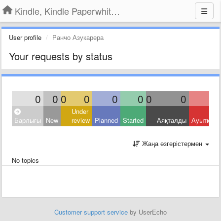
Kindle, Kindle Paperwhite, Kindle Voyage
User profile
Ранчо Азукарера
Your requests by status
0
0
0
0
0
0
0
0
Under
Барлығы
New
review
Planned
Started
Аяқталды
Ауытқыд
Жаңа өзгерістермен
No topics
Customer support service
by UserEcho