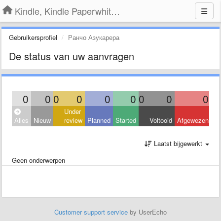
Kindle, Kindle Paperwhite, Kindle Voyage
Gebruikersprofiel
Ранчо Азукарера
De status van uw aanvragen
0
0
0
0
0
0
0
0
0
Under
Alles
Nieuw
review
Planned
Started
Voltooid
Afgewezen
Laatst bijgewerkt
Geen onderwerpen
Customer support service
by UserEcho