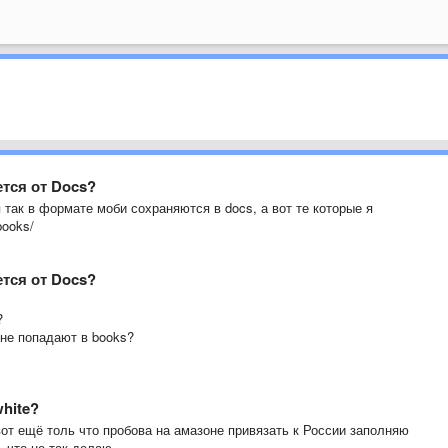
ется от Docs?
так в формате моби сохраняются в docs, а вот те которые я
books/
ется от Docs?
?
 не попадают в books?
white?
 вот ещё толь что пробова на амазоне привязать к России заполняю
 что не так делаю