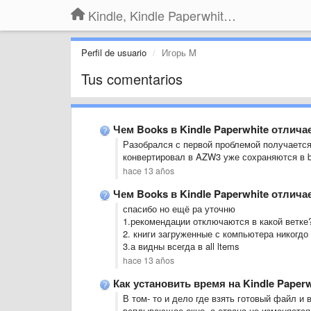
Kindle, Kindle Paperwhite, Kindle Voyage
Perfil de usuario
Игорь M
Tus comentarios
Чем Books в Kindle Paperwhite отлича
Разобрался с первой проблемой получается 
конвертировал в AZW3 уже сохраняются в 
hace 13 años
Чем Books в Kindle Paperwhite отлича
спасибо но ещё ра уточню
1.рекомендации отключаются в какой ветке
2. книги загруженные с компьютера никогдо
3.а видны всегда в all ltems
hace 13 años
Как установить время на Kindle Paper
В том- то и дело где взять готовый файл и
всплывающее окно, а страна не изменяется,