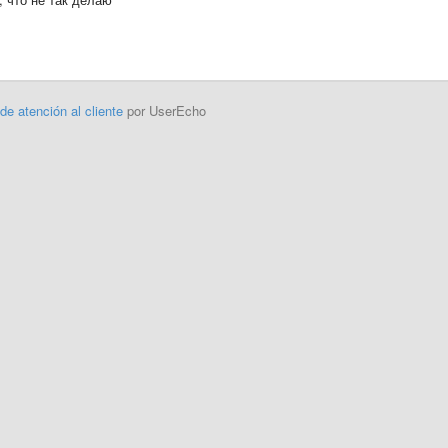
 de atención al cliente
por UserEcho