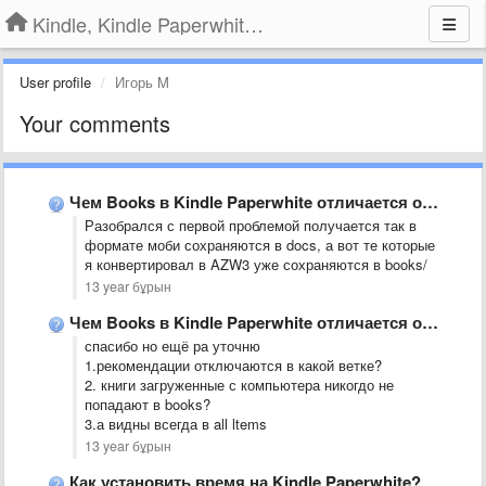
Kindle, Kindle Paperwhite, Kindle Voyage
User profile
Игорь M
Your comments
Чем Books в Kindle Paperwhite отличается от Docs?
Разобрался с первой проблемой получается так в
формате моби сохраняются в docs, а вот те которые
я конвертировал в AZW3 уже сохраняются в books/
13 year бұрын
Чем Books в Kindle Paperwhite отличается от Docs?
спасибо но ещё ра уточню
1.рекомендации отключаются в какой ветке?
2. книги загруженные с компьютера никогдо не
попадают в books?
3.а видны всегда в all ltems
13 year бұрын
Как установить время на Kindle Paperwhite?