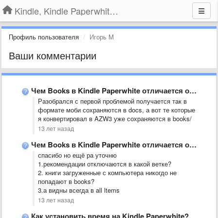
Kindle, Kindle Paperwhite, Kindle Voyage
Профиль пользователя
Игорь M
Ваши комментарии
Чем Books в Kindle Paperwhite отличается от Docs?
Разобрался с первой проблемой получается так в
формате моби сохраняются в docs, а вот те которые
я конвертировал в AZW3 уже сохраняются в books/
13 лет назад
Чем Books в Kindle Paperwhite отличается от Docs?
спасибо но ещё ра уточню
1.рекомендации отключаются в какой ветке?
2. книги загруженные с компьютера никогдо не
попадают в books?
3.а видны всегда в all ltems
13 лет назад
Как установить время на Kindle Paperwhite?