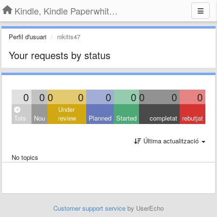
Kindle, Kindle Paperwhite, Kindle Voyage
Perfil d'usuari
nikitis47
Your requests by status
0
0
0
0
0
0
0
0
0
Under
Tots
Nou
review
Planned
Started
completat
rebutjat
Última actualització
No topics
Customer support service
by UserEcho