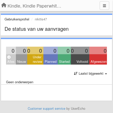
Kindle, Kindle Paperwhite, Kindle Voyage
Gebruikersprofiel
nikitis47
De status van uw aanvragen
0
0
0
0
0
0
0
0
0
Under
Alles
Nieuw
review
Planned
Started
Voltooid
Afgewezen
Laatst bijgewerkt
Geen onderwerpen
Customer support service
by UserEcho