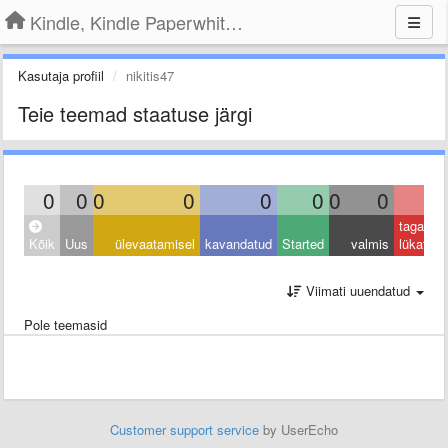
Kindle, Kindle Paperwhite, Kindle Voyage
Kasutaja profiil
nikitis47
Teie teemad staatuse järgi
0
0
0
0
0
0
0
0
0
tagasi
Kõik
Uus
ülevaatamisel
kavandatud
Started
valmis
lükatud
Viimati uuendatud
Pole teemasid
Customer support service
by UserEcho