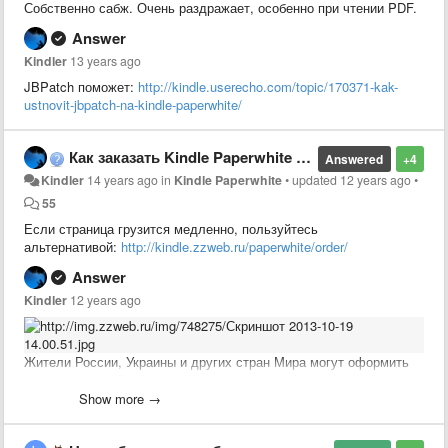
Собственно сабж. Очень раздражает, особенно при чтении PDF.
Answer
Kindler
13 years ago
JBPatch поможет:
http://kindle.userecho.com/topic/170371-kak-
ustnovit-jbpatch-na-kindle-paperwhite/
Как заказать Kindle Paperwhite через посредника?
Answered
+4
Kindler
14 years ago
in
Kindle Paperwhite
•
updated
12 years ago
•
55
Если страница грузится медленно, пользуйтесь
альтернативой:
http://kindle.zzweb.ru/paperwhite/order/
Answer
Kindler
12 years ago
Жители России, Украины и других стран Мира могут оформить
заказ на
Kindle Paperwhite
(без рекламы) за $139 с прямой
быстрой доставкой Priority International Courier ($21).
Show more →
Заказать новый Kindle Paperwhite (без рекламы)