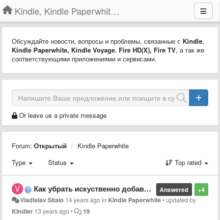
Kindle, Kindle Paperwhite, Kindle Voyage
Обсуждайте новости, вопросы и проблемы, связанные с
Kindle
,
Kindle Paperwhite,
Kindle Voyage
,
Fire HD(X)
,
Fire TV
, а так же
соответствующими приложениями и сервисами.
Or leave us a private message
Forum:
Открытый
Kindle Paperwhite
Type
Status
Top rated
Как убрать искуственно добавляемые отступы?
Answered
+4
Vladislav Sitalo
14 years ago
in
Kindle Paperwhite
•
updated by
Kindler
13 years ago
•
19