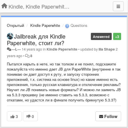
Kindle, Kindle Paperwhite, Kindle Voyage
Открытый
Kindle Paperwhite
Questions
Jailbreak для Kindle
Answered
+3
Paperwhite, стоит ли?
---L---
14 years ago
in
Kindle Paperwhite
•
updated by
Ilia Shape
2
years ago
•
8
Пытался нарыть в нете, но так толком и не понял, подскажите
пожалуйста что именно дает JB для PaperWhite (внутренне я так
понимаю он дает доступ к руту, и запуску сторонних
приложений, т.к. система на основе linux) но какие именно есть
приложения, только русская клавиатура и отключение рекламы?
Научит ли JB понимать новые форматы? И можно ли заиметь JB
на 5.3.3 прошивку (не именно ставить на 5.3.3, возможно с
откатами, но удастся ли в финале получить брикнутую 5.3.3?)
3
0
Follow