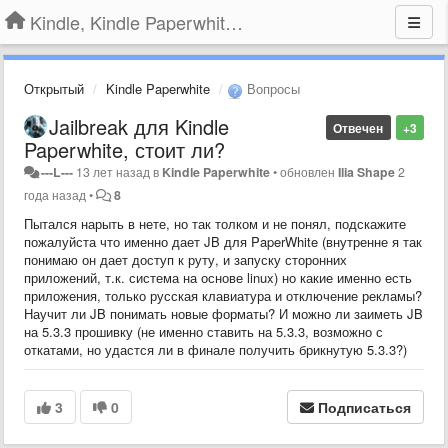
Kindle, Kindle Paperwhite, Kindle Voyage
Открытый
Kindle Paperwhite
Вопросы
Jailbreak для Kindle
Отвечен
+3
Paperwhite, стоит ли?
---L---
13 лет назад
в
Kindle Paperwhite
•
обновлен
Ilia Shape
2
года назад
•
8
Пытался нарыть в нете, но так толком и не понял, подскажите
пожалуйста что именно дает JB для PaperWhite (внутренне я так
понимаю он дает доступ к руту, и запуску сторонних
приложений, т.к. система на основе linux) но какие именно есть
приложения, только русская клавиатура и отключение рекламы?
Научит ли JB понимать новые форматы? И можно ли заиметь JB
на 5.3.3 прошивку (не именно ставить на 5.3.3, возможно с
откатами, но удастся ли в финале получить брикнутую 5.3.3?)
3
0
Подписаться