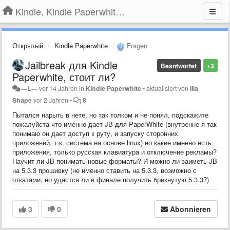
Kindle, Kindle Paperwhite, Kindle Voyage
Открытый
Kindle Paperwhite
Fragen
Jailbreak для Kindle
Beantwortet
+3
Paperwhite, стоит ли?
---L---
vor 14 Jahren
in
Kindle Paperwhite
•
aktualisiert von
Ilia
Shape
vor 2 Jahren
•
8
Пытался нарыть в нете, но так толком и не понял, подскажите
пожалуйста что именно дает JB для PaperWhite (внутренне я так
понимаю он дает доступ к руту, и запуску сторонних
приложений, т.к. система на основе linux) но какие именно есть
приложения, только русская клавиатура и отключение рекламы?
Научит ли JB понимать новые форматы? И можно ли заиметь JB
на 5.3.3 прошивку (не именно ставить на 5.3.3, возможно с
откатами, но удастся ли в финале получить брикнутую 5.3.3?)
3
0
Abonnieren