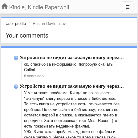
Kindle, Kindle Paperwhite, Kindle Voyage
User profile
Ruslan Davletaliev
Your comments
Устройство не видит закачаную книгу через USB.
ок, спасибо за информацию. попробую скачать
Calibri
8 years ago
Устройство не видит закачаную книгу через USB.
У меня такая проблема. Киндл не показывает
"активную" книгу первой в списке в бибилиотеке.
То есть книга на устройстве есть, открывается без
проблем. Но если выйти в библиотеку, то книга не
остаётся первой в списке, а оказывается где-то в
середине. Хотя сортировка стоит Most Recent (то
есть показывать недавние файлы).
УЖе была такая проблема, удалил все файлы и
снова закинул. Через какое то время снова сбой.