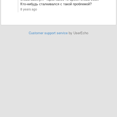
Кто-нибудь сталкивался с такой проблемой?
8 years ago
Customer support service
by UserEcho