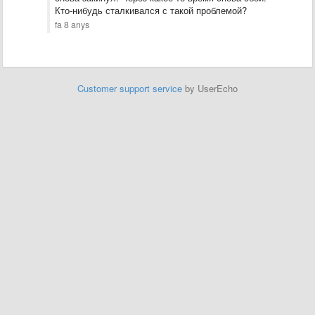
Кто-нибудь сталкивался с такой проблемой?
fa 8 anys
Customer support service
by UserEcho