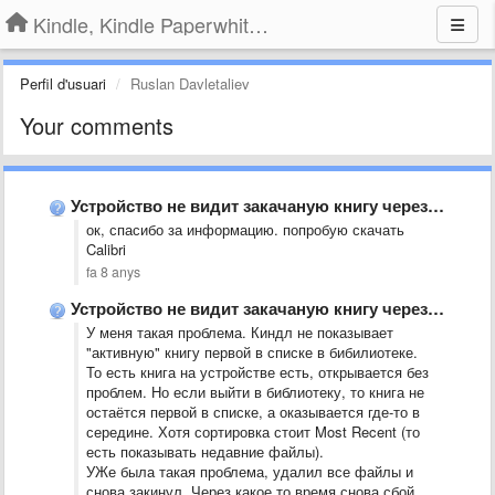
Kindle, Kindle Paperwhite, Kindle Voyage
Perfil d'usuari
Ruslan Davletaliev
Your comments
Устройство не видит закачаную книгу через USB.
ок, спасибо за информацию. попробую скачать
Calibri
fa 8 anys
Устройство не видит закачаную книгу через USB.
У меня такая проблема. Киндл не показывает
"активную" книгу первой в списке в бибилиотеке.
То есть книга на устройстве есть, открывается без
проблем. Но если выйти в библиотеку, то книга не
остаётся первой в списке, а оказывается где-то в
середине. Хотя сортировка стоит Most Recent (то
есть показывать недавние файлы).
УЖе была такая проблема, удалил все файлы и
снова закинул. Через какое то время снова сбой.