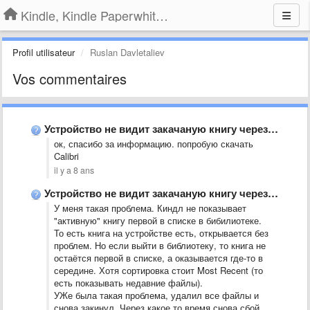
Kindle, Kindle Paperwhite, Kindle Voyage
Profil utilisateur
Ruslan Davletaliev
Vos commentaires
Устройство не видит закачаную книгу через USB.
ок, спасибо за информацию. попробую скачать
Calibri
il y a 8 ans
Устройство не видит закачаную книгу через USB.
У меня такая проблема. Киндл не показывает
"активную" книгу первой в списке в бибилиотеке.
То есть книга на устройстве есть, открывается без
проблем. Но если выйти в библиотеку, то книга не
остаётся первой в списке, а оказывается где-то в
середине. Хотя сортировка стоит Most Recent (то
есть показывать недавние файлы).
УЖе была такая проблема, удалил все файлы и
снова закинул. Через какое то время снова сбой.