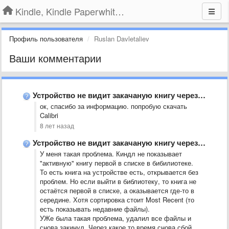
Kindle, Kindle Paperwhite, Kindle Voyage
Профиль пользователя
Ruslan Davletaliev
Ваши комментарии
Устройство не видит закачаную книгу через USB.
ок, спасибо за информацию. попробую скачать
Calibri
8 лет назад
Устройство не видит закачаную книгу через USB.
У меня такая проблема. Киндл не показывает
"активную" книгу первой в списке в бибилиотеке.
То есть книга на устройстве есть, открывается без
проблем. Но если выйти в библиотеку, то книга не
остаётся первой в списке, а оказывается где-то в
середине. Хотя сортировка стоит Most Recent (то
есть показывать недавние файлы).
УЖе была такая проблема, удалил все файлы и
снова закинул. Через какое то время снова сбой.