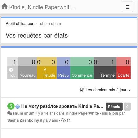
Kindle, Kindle Paperwhite, Kindle Voyage
Profil utilisateur
shum shum
Vos requêtes par états
1
0
0
0
0
0
0
1
0
À
Tout
Nouveau
l'étude
Prévu
Commencé
Terminé
Écarté
Les derniers mis à jour
Не могу разблокировать Kindle Paperwhite.
Résolu
0
shum shum
il y a 14 ans
dans
Kindle Paperwhite
•
mis à jour par
Sasha Zashkolny
il y a 3 ans
•
11