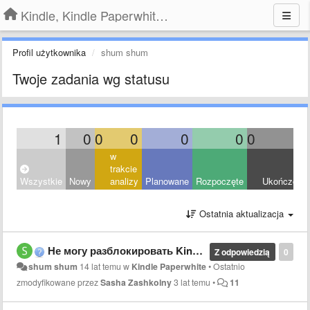
Kindle, Kindle Paperwhite, Kindle Voyage
Profil użytkownika
shum shum
Twoje zadania wg statusu
1
0
0
0
0
0
0
1
w
trakcie
Wszystkie
Nowy
analizy
Planowane
Rozpoczęte
Ukończony
Ostatnia aktualizacja
Не могу разблокировать Kindle Paperwhite.
Z odpowiedzią
0
shum shum
14 lat temu
w
Kindle Paperwhite
•
Ostatnio
zmodyfikowane przez
Sasha Zashkolny
3 lat temu
•
11