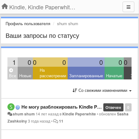
Kindle, Kindle Paperwhite, Kindle Voyage
Профиль пользователя
shum shum
Ваши запросы по статусу
1
0
0
0
0
0
0
На
Все
Новые
рассмотрении
Запланированные
Начатые
Зав
Со свежими изменениями
Не могу разблокировать Kindle Paperwhite.
Отвечен
0
shum shum
14 лет назад
в
Kindle Paperwhite
•
обновлен
Sasha
Zashkolny
3 года назад
•
11