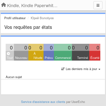
Kindle, Kindle Paperwhite, Kindle Voyage
Profil utilisateur
Юрий Волобуев
Vos requêtes par états
0
0
0
0
0
0
0
0
0
À
Tout
Nouveau
l'étude
Prévu
Commencé
Terminé
Écarté
Les derniers mis à jour
Aucun sujet
Service d'assistance aux clients
par UserEcho