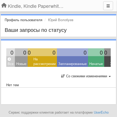
Kindle, Kindle Paperwhite, Kindle Voyage
Профиль пользователя
Юрий Волобуев
Ваши запросы по статусу
0
0
0
0
0
0
0
На
Все
Новые
рассмотрении
Запланированные
Начатые
Зав
Со свежими изменениями
Нет тем
Сервис поддержки клиентов работает на платформе
UserEcho