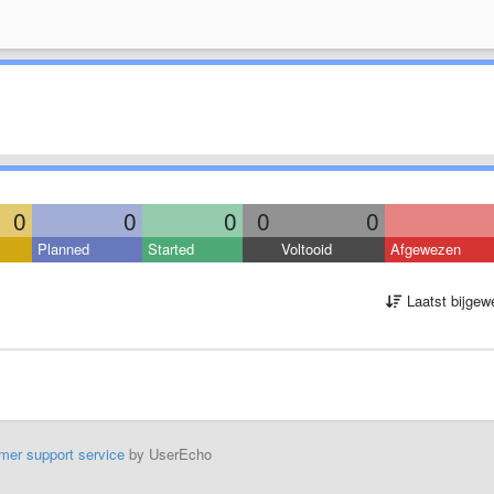
0
0
0
0
0
Planned
Started
Voltooid
Afgewezen
Laatst bijgew
mer support service
by UserEcho