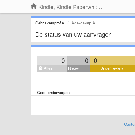
Kindle, Kindle Paperwhite, Kindle Voyage
Gebruikersprofiel
Александр А.
De status van uw aanvragen
0
0
0
Alles
Nieuw
Under review
Geen onderwerpen
Custo