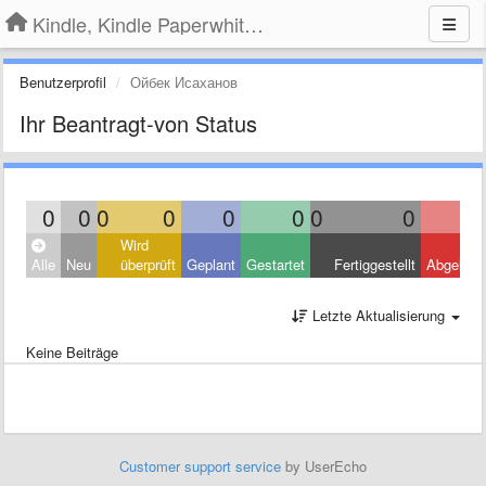
Kindle, Kindle Paperwhite, Kindle Voyage
Benutzerprofil
Ойбек Исаханов
Ihr Beantragt-von Status
0
0
0
0
0
0
0
0
Wird
Alle
Neu
überprüft
Geplant
Gestartet
Fertiggestellt
Abgelehn
Letzte Aktualisierung
Keine Beiträge
Customer support service
by UserEcho