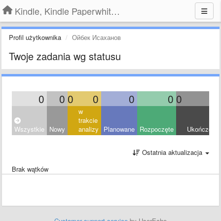
Kindle, Kindle Paperwhite, Kindle Voyage
Profil użytkownika
Ойбек Исаханов
Twoje zadania wg statusu
0
0
0
0
0
0
0
0
w
trakcie
Wszystkie
Nowy
analizy
Planowane
Rozpoczęte
Ukończony
Ostatnia aktualizacja
Brak wątków
Customer support service
by UserEcho