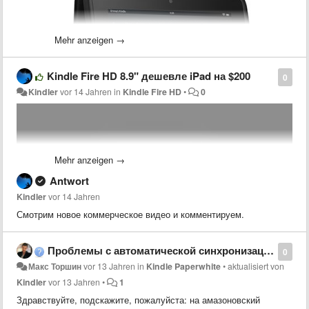
Mehr anzeigen →
Kindle Fire HD 8.9" дешевле iPad на $200
0
Kindler
vor 14 Jahren
in
Kindle Fire HD
•
0
Mehr anzeigen →
Antwort
Kindler
vor 14 Jahren
Смотрим новое коммерческое видео и комментируем.
Амазон делает доступными предварительные заказы
Kindle Fire
HD ($214)
и
Kindle Fire HD 8.9" ($284)
с прямой курьерской
Проблемы с автоматической синхронизацией коллекций, paperwhite
0
доставкой в Украину и другие страны Мира (Россия под
Макс Торшин
vor 13 Jahren
in
Kindle Paperwhite
•
aktualisiert von
вопросом). Отгрузки заказов начнутся 13 июня 2013 года.
Kindler
vor 13 Jahren
•
1
Здравствуйте, подскажите, пожалуйста: на амазоновский