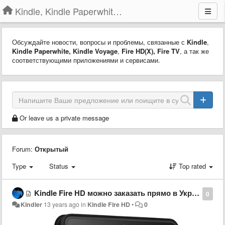
Kindle, Kindle Paperwhite, Kindle Voyage
Обсуждайте новости, вопросы и проблемы, связанные с
Kindle
,
Kindle Paperwhite,
Kindle Voyage
,
Fire HD(X)
,
Fire TV
, а так же
соответствующими приложениями и сервисами.
Or leave us a private message
Forum:
Открытый
Type
Status
Top rated
Kindle Fire HD можно заказать прямо в Украину
0
Kindler
13 years ago
in
Kindle Fire HD
•
0