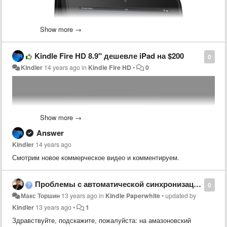
Show more →
Kindle Fire HD 8.9" дешевле iPad на $200
0
Kindler
14 years ago
in
Kindle Fire HD
•
0
Show more →
Answer
Kindler
14 years ago
Смотрим новое коммерческое видео и комментируем.
Амазон делает доступными предварительные заказы
Kindle Fire
HD ($214)
и
Kindle Fire HD 8.9" ($284)
с прямой курьерской
Проблемы с автоматической синхронизацией коллекций, paperwhite
0
доставкой в Украину и другие страны Мира (Россия под
Макс Торшин
13 years ago
in
Kindle Paperwhite
•
updated by
вопросом). Отгрузки заказов начнутся 13 июня 2013 года.
Kindler
13 years ago
•
1
Здравствуйте, подскажите, пожалуйста: на амазоновский