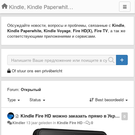
Kindle, Kindle Paperwhite, Kindle Voyage
Обсуждайте новости, вопросы и проблемы, связанные с
Kindle
,
Kindle Paperwhite,
Kindle Voyage
,
Fire HD(X)
,
Fire TV
, а так же
соответствующими приложениями и сервисами.
Of stuur ons een privébericht
Forum:
Открытый
Type
Status
Best beoordeeld
Kindle Fire HD можно заказать прямо в Украину
0
Kindler
13 jaar geleden
in
Kindle Fire HD
•
0