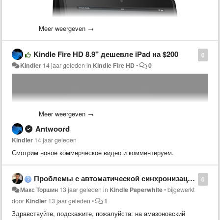
Meer weergeven →
Kindle Fire HD 8.9" дешевле iPad на $200
0
Kindler
14 jaar geleden
in
Kindle Fire HD
•
0
Meer weergeven →
Antwoord
Kindler
14 jaar geleden
Смотрим новое коммерческое видео и комментируем.
Амазон делает доступными предварительные заказы
Kindle Fire
HD ($214)
и
Kindle Fire HD 8.9" ($284)
с прямой курьерской
Проблемы с автоматической синхронизацией коллекций, paperwhite
0
доставкой в Украину и другие страны Мира (Россия под
Макс Торшин
13 jaar geleden
in
Kindle Paperwhite
•
bijgewerkt
вопросом). Отгрузки заказов начнутся 13 июня 2013 года.
door
Kindler
13 jaar geleden
•
1
Здравствуйте, подскажите, пожалуйста: на амазоновский