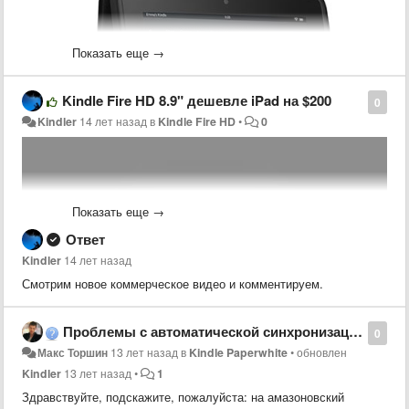
Показать еще →
Kindle Fire HD 8.9" дешевле iPad на $200
0
Kindler
14 лет назад
в
Kindle Fire HD
•
0
Показать еще →
Ответ
Kindler
14 лет назад
Смотрим новое коммерческое видео и комментируем.
Амазон делает доступными предварительные заказы
Kindle Fire
HD ($214)
и
Kindle Fire HD 8.9" ($284)
с прямой курьерской
Проблемы с автоматической синхронизацией коллекций, paperwhite
0
доставкой в Украину и другие страны Мира (Россия под
Макс Торшин
13 лет назад
в
Kindle Paperwhite
•
обновлен
вопросом). Отгрузки заказов начнутся 13 июня 2013 года.
Kindler
13 лет назад
•
1
Здравствуйте, подскажите, пожалуйста: на амазоновский