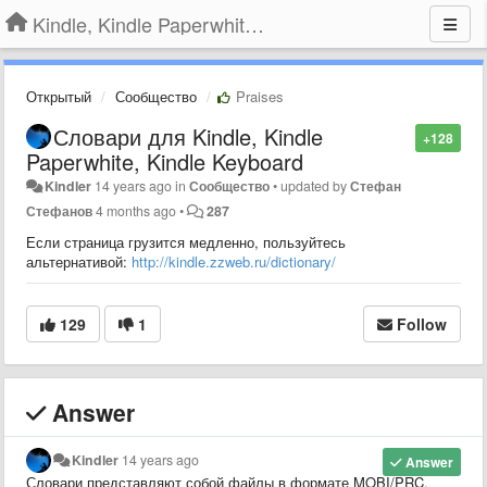
Kindle, Kindle Paperwhite, Kindle Voyage
Открытый
Сообщество
Praises
Словари для Kindle, Kindle
+128
Paperwhite, Kindle Keyboard
Kindler
14 years ago
in
Сообщество
•
updated by
Стефан
Стефанов
4 months ago
•
287
Если страница грузится медленно, пользуйтесь
альтернативой:
http://kindle.zzweb.ru/dictionary/
129
1
Follow
Answer
Kindler
14 years ago
Answer
Словари представляют собой файлы в формате MOBI/PRC.