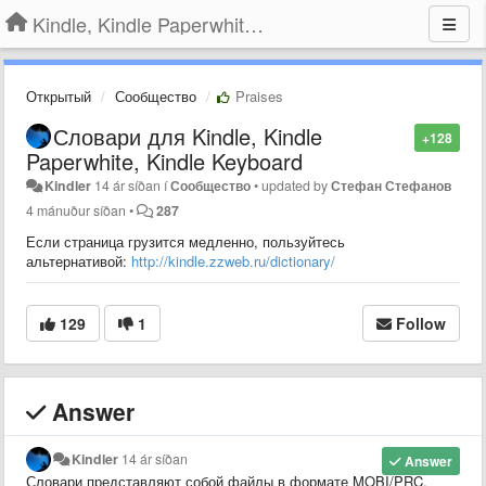
Kindle, Kindle Paperwhite, Kindle Voyage
Открытый
Сообщество
Praises
Словари для Kindle, Kindle
+128
Paperwhite, Kindle Keyboard
Kindler
14 ár síðan
í
Сообщество
•
updated by
Стефан Стефанов
4 mánuður síðan
•
287
Если страница грузится медленно, пользуйтесь
альтернативой:
http://kindle.zzweb.ru/dictionary/
129
1
Follow
Answer
Kindler
14 ár síðan
Answer
Словари представляют собой файлы в формате MOBI/PRC.