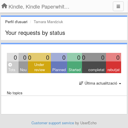
Kindle, Kindle Paperwhite, Kindle Voyage
Perfil d'usuari
Tamara Mandziuk
Your requests by status
0
0
0
0
0
0
0
0
0
Under
Tots
Nou
review
Planned
Started
completat
rebutjat
Última actualització
No topics
Customer support service
by UserEcho