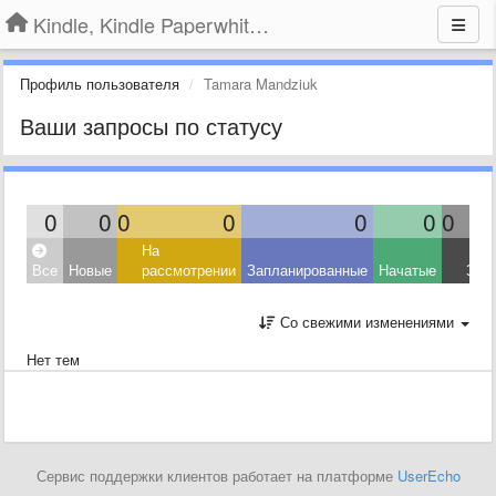
Kindle, Kindle Paperwhite, Kindle Voyage
Профиль пользователя
Tamara Mandziuk
Ваши запросы по статусу
0
0
0
0
0
0
0
На
Все
Новые
рассмотрении
Запланированные
Начатые
Зав
Со свежими изменениями
Нет тем
Сервис поддержки клиентов работает на платформе
UserEcho