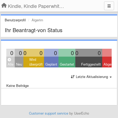
Kindle, Kindle Paperwhite, Kindle Voyage
Benutzerprofil
Aigerim
Ihr Beantragt-von Status
0
0
0
0
0
0
0
0
Wird
Alle
Neu
überprüft
Geplant
Gestartet
Fertiggestellt
Abgelehn
Letzte Aktualisierung
Keine Beiträge
Customer support service
by UserEcho